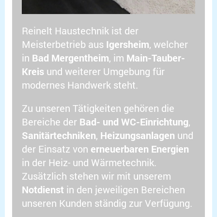
Reinelt Haustechnik ist der
Meisterbetrieb aus
Igersheim
, welcher
in
Bad Mergentheim
, im
Main-Tauber-
Kreis
und weiterer Umgebung für
modernes Handwerk steht.
Zu unseren Tätigkeiten gehören die
Bereiche der
Bad- und WC-Einrichtung
,
Sanitärtechniken
,
Heizungsanlagen
und
der Einsatz von
erneuerbaren Energien
in der Heiz- und Wärmetechnik.
Zusätzlich stehen wir mit unserem
Notdienst
in den jeweiligen Bereichen
unseren Kunden ständig zur Verfügung.