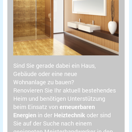
Sind Sie gerade dabei ein Haus,
Gebäude oder eine neue
Wohnanlage zu bauen?
Renovieren Sie Ihr aktuell bestehendes
Heim und benötigen Unterstützung
beim Einsatz von
erneuerbaren
Energien
in der
Heiztechnik
oder sind
Sie auf der Suche nach einem
geeigneten Meisterhandwerker in den